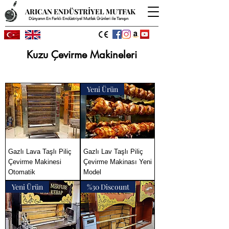
ARICAN ENDÜSTRİYEL MUTFAK
Dünyanın En Farklı Endüstriyel Mutfak Ürünleri ile Tanışın
Kuzu Çevirme Makineleri
Yeni Ürün
Gazlı Lava Taşlı Piliç
Gazlı Lav Taşlı Piliç
Çevirme Makinesi
Çevirme Makinası Yeni
Otomatik
Model
Yeni Ürün
%30 Discount