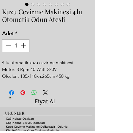
Kuzu Cevirme Makinesi 4'lu
Otomatik Odun Atesli
Adet
*
4 lu otomatik kuzu cevirme makinesi
Motor: 3 Rpm 40 Watt 220V
Olculer : 185x110xh:265cm 450 kg
Odun veya komur kullanilabilir
Bakir gorunumlu estetik gorunum
Cift bacali
Fiyat Al
2 yil garantilidir
Siparis suresi : 20 gun
ÜRÜNLER
Quartet automatic lamb roasting machine
Cağ Kebap Ocakları
Motor: 3 Rpm 40 Watt 220V
Cağ Kebap Şiş ve Aparatları
Kuzu Çevirme Makineleri Doğalgazlı - Odunlu
Dimensions: 185x110xh:265cm 450 kg
Kömürlü Yatay Kuzu Çevirme Makineleri