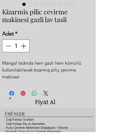
Kizarmis pilic cevirme
makinesi gazli lav tasli
Adet
*
Mangal tadında hem gazlı hem kömürlü
kullanılabilecek kızarmış piliç çevirme
makinesi
Resimlerde ki makinenin ölçüleri:
130x45xh:115 cm 280 kg (4 şişlik / 20 tavuk
pişirme kapasiteli)
Fiyat Al
Paslanmaz çelik ve önü camlıdır
3-4-5-6-8-10-12 şişlik yapılabilir her şiş 5 tavuk
ÜRÜNLER
alır.
Cağ Kebap Ocakları
Dakikada 3 tur döner
Cağ Kebap Şiş ve Aparatları
Kuzu Çevirme Makineleri Doğalgazlı - Odunlu
İçinde kömür ve odun yakabilirsiniz.
Kömürlü Yatay Kuzu Çevirme Makineleri