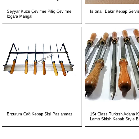
Hızlı Bakış
Hızlı Bakış
Seyyar Kuzu Çevirme Piliç Çevirme
Isıtmalı Bakır Kebap Servi
Izgara Mangal
Hızlı Bakış
Hızlı Bakış
Erzurum Cağ Kebap Şişi Paslanmaz
1St Class Turkısh Adana K
Lamb Shish Kebab Style 