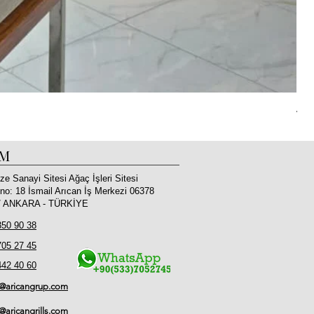
Aric
İM
ze Sanayi Sitesi Ağaç İşleri Sitesi
no: 18 İsmail Arıcan İş Merkezi 06378
 / ANKARA - TÜRKİYE
350 90 38
705 27 45
442 40 60
o@aricangrup.com
l@aricangrills.com