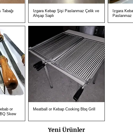
Hızlı Bakış
s Tabağı
Izgara Kebap Şişi Paslanmaz Çelik ve
Izgara Keba
Ahşap Saplı
Paslanmaz 
Hızlı Bakış
ebab or
Meatball or Kebap Cooking Bbq Grill
BBQ Skew
Yeni Ürünler