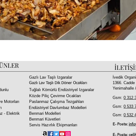
Hızlı Bakış
ÜNLER
İLETİŞ
Gazlı Lav Taşlı Izgaralar
İvedik Organi
1366. Cadde 
Gazlı Lav Taşlı Dik Döner Ocakları
Yenimahalle
dunlu
Tuğlalı Kömürlü Endüstriyel Izgaralar
Közde Piliç Çevirme Ocakları
Gsm:
0 312 
e Motorları
Paslanmaz Çalışma Tezgahları
Gsm:
0 533 
rı
Endüstriyel Davlumbaz Modelleri
z - Elektrik
Benmari Modelleri
Gsm:
0 532 
Benmari Küvetleri
E- Posta:
inf
Servis Hazırlık Ekipmanları
E- Posta:
celi