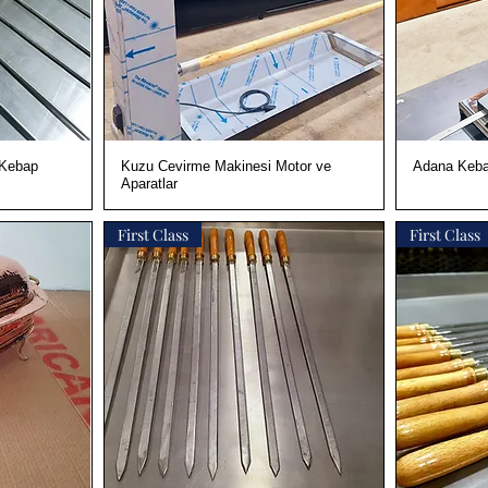
Hızlı Bakış
 Kebap
Kuzu Cevirme Makinesi Motor ve
Adana Keba
Aparatlar
First Class
First Class