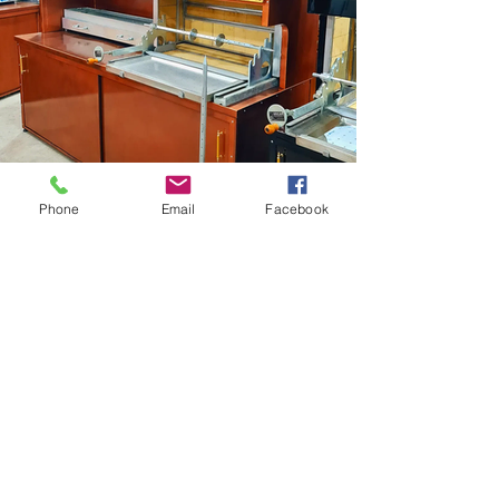
Cag_kebap_ocagı.jpg
Phone
Email
Facebook
250 cm Cağ Kebap Ocağı