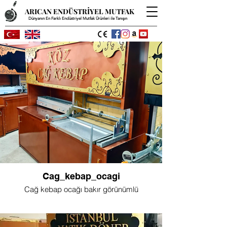
ARICAN ENDÜSTRİYEL MUTFAK
Dünyanın En Farklı Endüstriyel Mutfak Ürünleri ile Tanışın
Cag_kebap_ocagi
Cağ kebap ocağı bakır görünümlü