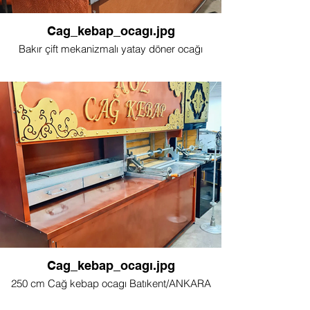
Cag_kebap_ocagı.jpg
Bakır çift mekanizmalı yatay döner ocağı
Cag_kebap_ocagı.jpg
250 cm Cağ kebap ocagı Batıkent/ANKARA