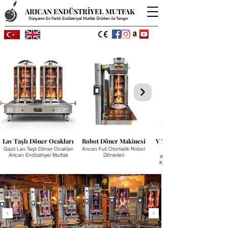
ARICAN ENDÜSTRİYEL MUTFAK
Dünyanın En Farklı Endüstriyel Mutfak Ürünleri ile Tanışın
Lav Taşlı Döner Ocakları
Robot Döner Makinesi
V Tipi Lava Taşlı Döner
Gazlı Lav Taşlı Döner Ocakları
Arıcan Full Otomatik Robot
Arican Endüstriyel Mutfak
Dönerleri
Arıcan Yeni Nesil Yüksek
Kapasiteli Döner Ocakları