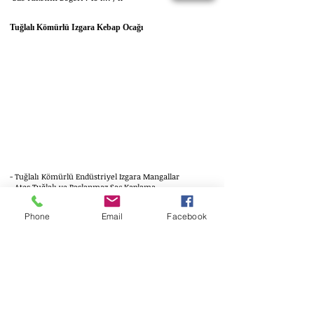
Tuğlalı Kömürlü Izgara Kebap Ocağı
- Tuğlalı Kömürlü Endüstriyel Izgara Mangallar
- Ateş Tuğlalı ve Paslanmaz Sac Kaplama
- Turbo Baca Çekiş Sistemi
- Özel Motif Logo Taraım Davlumbaz
Phone
Email
Facebook
Odunlu Kuzu Çevirme Makinesi