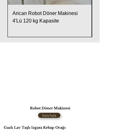
Arican Robot Döner Makinesi
Arican Lava Taşlı 
4'Lü 120 kg Kapasite
Makinesi 4'lü Pas
Robot Döner Makinesi
Daha Fazla
Gazlı Lav Taşlı Izgara Kebap Ocağı