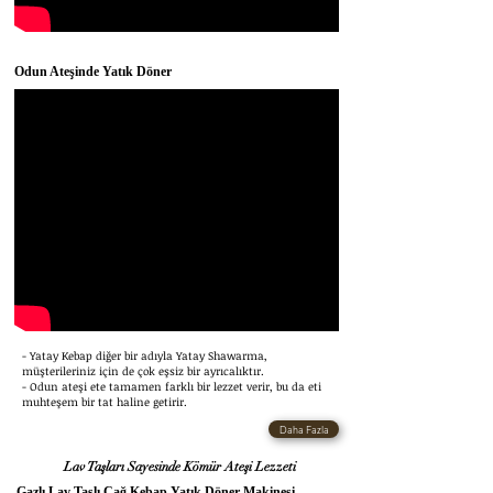
Odun Ateşinde Yatık Döner
- Yatay Kebap diğer bir adıyla Yatay Shawarma,
müşterileriniz için de çok eşsiz bir ayrıcalıktır.
- Odun ateşi ete tamamen farklı bir lezzet verir, bu da eti
muhteşem bir tat haline getirir.
Daha Fazla
Lav Taşları Sayesinde Kömür Ateşi Lezzeti
Gazlı Lav Taşlı Cağ Kebap Yatık Döner Makinesi