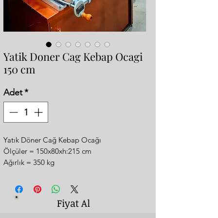
Yatik Doner Cag Kebap Ocagi
150 cm
Adet
*
Yatık Döner Cağ Kebap Ocağı
Ölçüler = 150x80xh:215 cm
Ağırlık = 350 kg
Özel isim logo
100 cm cag kebap bolumu
50 cm izgara mangal
Fiyat Al
2 adet sis