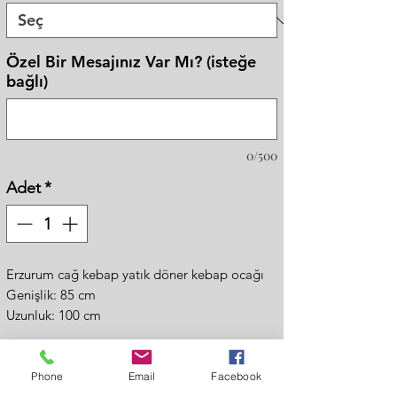
Özel Bir Mesajınız Var Mı? (isteğe
bağlı)
0/500
Adet
*
Erzurum cağ kebap yatık döner kebap ocağı
Genişlik: 85 cm
Uzunluk: 100 cm
Yükseklik: 190 cm
- Döneri ileri geri ve aşağı yukarı şekilde ateşe
uzaklaştırıp yakınlaştırabilirsiniz
Phone
Email
Facebook
Fiyat Al
- İçi ateş tuğlalıdır bu sayede pişirilen et daha