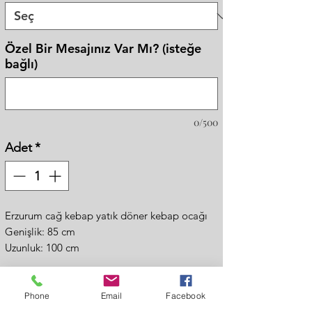
Özel Bir Mesajınız Var Mı? (isteğe
bağlı)
0/500
Adet
*
Erzurum cağ kebap yatık döner kebap ocağı
Genişlik: 85 cm
Uzunluk: 100 cm
Yükseklik: 190 cm
- Döneri ileri geri ve aşağı yukarı şekilde ateşe
uzaklaştırıp yakınlaştırabilirsiniz
Phone
Email
Facebook
Fiyat Al
- İçi ateş tuğlalıdır bu sayede pişirilen et daha