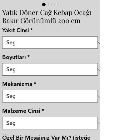
Yatık Döner Cağ Kebap Ocağı
Bakır Görünümlü 200 cm
Yakıt Cinsi
*
Boyutları
*
Mekanizma
*
Malzeme Cinsi
*
Özel Bir Mesajınız Var Mı? (isteğe