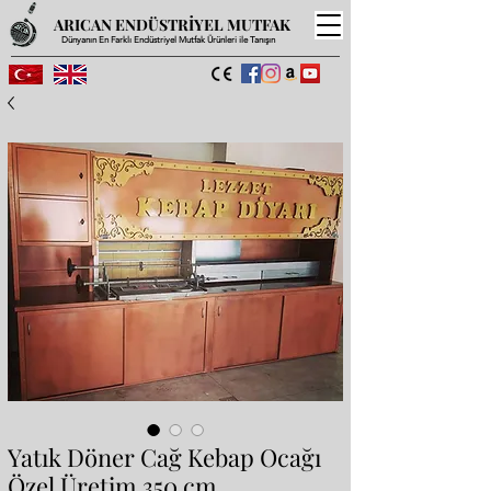
ARICAN ENDÜSTRİYEL MUTFAK
Dünyanın En Farklı Endüstriyel Mutfak Ürünleri ile Tanışın
Yatık Döner Cağ Kebap Ocağı
Özel Üretim 350 cm