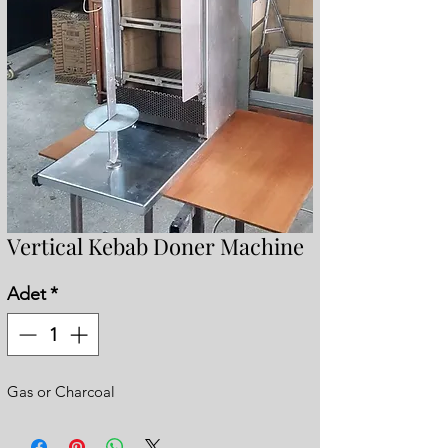
Vertical Kebab Doner Machine
Adet
*
Gas or Charcoal