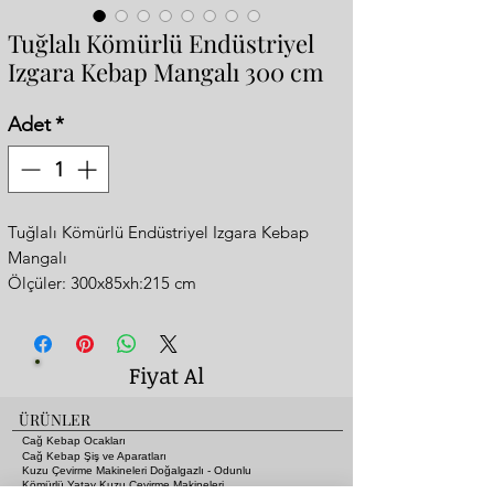
Tuğlalı Kömürlü Endüstriyel
Izgara Kebap Mangalı 300 cm
Adet
*
Tuğlalı Kömürlü Endüstriyel Izgara Kebap
Mangalı
Ölçüler: 300x85xh:215 cm
Bakır Görünümlü
3 Bacalı Turbo Duman Çekiş Sistemi
Ön panel Özel Logo Dizayn
Fiyat Al
Mangal Paslanmaz Krom Giydirme
ÜRÜNLER
Cağ Kebap Ocakları
Cağ Kebap Şiş ve Aparatları
Kuzu Çevirme Makineleri Doğalgazlı - Odunlu
Kömürlü Yatay Kuzu Çevirme Makineleri