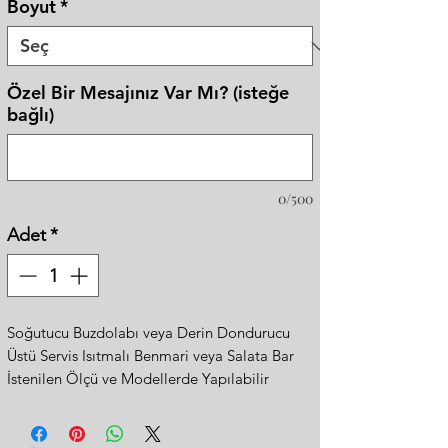
Boyut
*
Özel Bir Mesajınız Var Mı? (isteğe
bağlı)
0/500
Adet
*
Soğutucu Buzdolabı veya Derin Dondurucu
Üstü Servis Isıtmalı Benmari veya Salata Bar
İstenilen Ölçü ve Modellerde Yapılabilir
220v Elektrik ile Çalışır
A1 Sınıfı Elektrik Tüketimi
Ce Belgeli