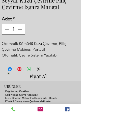
Seyyar Kuzu Çevirme Piliç
Çevirme Izgara Mangal
Adet
*
Otomatik Kömürlü Kuzu Çevirme, Piliç
Çevirme Makinesi Portatif
Otomatik Çevire Sistemi Yapılabilir
Üstü Izgara Mangal Olarakta Kullanılabilir
Ölçü: 125x50xh:120 cm
Ağırlık : 180 kg
Fiyat Al
Portatif
Tekerlekli
ÜRÜNLER
Yükseklik ayarı ateşe eti yakınlaştırıp
Cağ Kebap Ocakları
uzaklaştırabilirsiniz
Cağ Kebap Şiş ve Aparatları
Kuzu Çevirme Makineleri Doğalgazlı - Odunlu
Damlayan yağlardan alev almaması için
Kömürlü Yatay Kuzu Çevirme Makineleri
Seyyar Portatif Kuzu Çevirme Ocakları ve Motorları
mangal içinde özel tasarım
Gazlı ve Lav Taşlı Piliç Çevirme Ocakları
Fanlı Isıtıcı Sobalara Odun - Kömür - Gaz - Elektrik