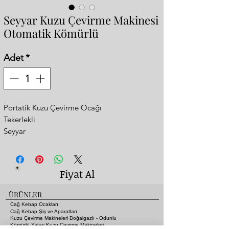
Seyyar Kuzu Çevirme Makinesi
Otomatik Kömürlü
Adet
*
Portatik Kuzu Çevirme Ocağı
Tekerlekli
Seyyar
Kömürlü
Otomatik
Paslanmaz Çelik
Fiyat Al
Ölçü : 150x60xh:130 cm
ÜRÜNLER
Cağ Kebap Ocakları
Cağ Kebap Şiş ve Aparatları
Kuzu Çevirme Makineleri Doğalgazlı - Odunlu
Kömürlü Yatay Kuzu Çevirme Makineleri