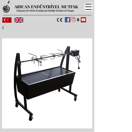
ARICAN ENDÜSTRİYEL MUTFAK
Dünyanın En Farklı Endüstriyel Mutfak Ürünleri ile Tanışın