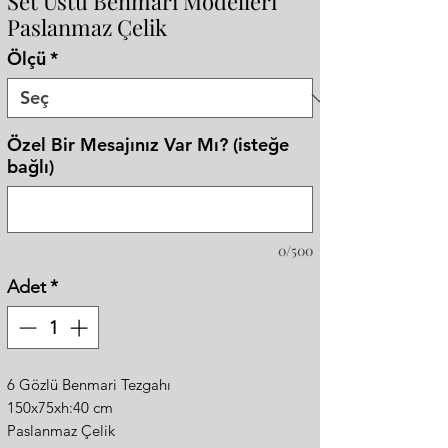
Set Üstü Benmari Modelleri
Paslanmaz Çelik
Ölçü
*
Özel Bir Mesajınız Var Mı? (isteğe
bağlı)
0/500
Adet
*
6 Gözlü Benmari Tezgahı
150x75xh:40 cm
Paslanmaz Çelik