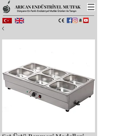
ARICAN ENDÜSTRİYEL MUTFAK
Dünyanın En Farklı Endüstriyel Mutfak Ürünleri ile Tanışın