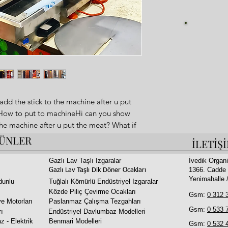
Fi
dd the stick to the machine after u put
? How to put to machineHi can you show
the machine after u put the meat? What if
achineRobot Doner Machine
ÜNLER
İLETİŞ
Gazlı Lav Taşlı Izgaralar
İvedik Organi
1366. Cadde 
Gazlı Lav Taşlı Dik Döner Ocakları
Yenimahalle
dunlu
Tuğlalı Kömürlü Endüstriyel Izgaralar
Közde Piliç Çevirme Ocakları
ry Robots;
Gsm:
0 312 
e Motorları
Paslanmaz Çalışma Tezgahları
Gsm:
0 533 
rı
Endüstriyel Davlumbaz Modelleri
z - Elektrik
Benmari Modelleri
Gsm:
0 532 