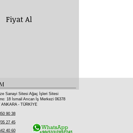
yat Al
İM
ze Sanayi Sitesi Ağaç İşleri Sitesi
no: 18 İsmail Arıcan İş Merkezi 06378
 / ANKARA - TÜRKİYE
350 90 38
705 27 45
442 40 60