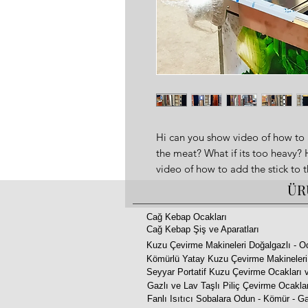
Hi can you show video of how to a
the meat? What if its too heavy
video of how to add the stick to 
its too heavy? How to put to m
ÜR
💻www.aricangrills.com
☎️+90 533 705 27 45
Cağ Kebap Ocakları
Cağ Kebap Şiş ve Aparatları
🇹🇷 Made in TURKIYE
Kuzu Çevirme Makineleri Doğalgazlı - O
🇬🇧
Kömürlü Yatay Kuzu Çevirme Makineleri
Features of Compact Series Rota
Seyyar Portatif Kuzu Çevirme Ocakları v
Power: 120W - 400W
Gazlı ve Lav Taşlı Piliç Çevirme Ocakla
Dimensions: 92x72xh:98 cm
Fanlı Isıtıcı Sobalara Odun - Kömür - Ga