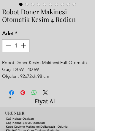
Robot Doner Makinesi
Otomatik Kesim 4 Radian
Adet
*
Robot Doner Kesim Makinesi Full Otomatik
Güç: 120W - 400W
Ölçüler : 92x72xh:98 cm
Paketli ağırlığı(kg):170
Hacim (m³): 0,90
NGG20 20 mbar
Fiyat Al
Isı Miktarı (KW) 9,60
Gaz Sarfiyatı: 1,016 m3/h
ÜRÜNLER
Gaz Girişi: R 1/2"
Cağ Kebap Ocakları
Net Ağırlık : (kg)150
Cağ Kebap Şiş ve Aparatları
Kuzu Çevirme Makineleri Doğalgazlı - Odunlu
Et kapasite : ( Ø )- Ø450 mm
Kömürlü Yatay Kuzu Çevirme Makineleri