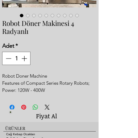
Robot Döner Makinesi 4
Radyanlı
Adet
*
Robot Doner Machine
Features of Compact Series Rotary Robots;
Power: 120W - 400W
Dimensions: 92x72xh:98 cm
Packed weight(kg): 170
Volume (m³): 0.90 NG G20 20 mbar
Fiyat Al
Heat Amount (KW) 9.60
Gas Consumption: 1,016 m3/h
ÜRÜNLER
Gas Inlet: R 1/2"
Cağ Kebap Ocakları