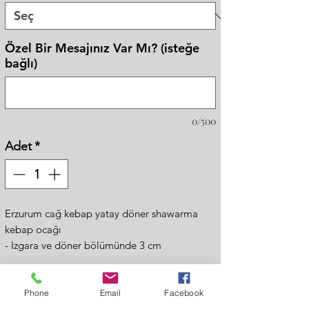
Özel Bir Mesajınız Var Mı? (isteğe
bağlı)
0/500
Adet
*
Erzurum cağ kebap yatay döner shawarma
kebap ocağı
- Izgara ve döner bölümünde 3 cm
kalınlığında ateş tuğlası bulunmaktadır.
- İçi ateş tuğlalıdır bu sayede pişirilen et daha
sulu ve yumuşak kalacaktır.
Phone
Email
Facebook
Fiyat Al
- Ateş ete doğru yönlendirmelidir daha az