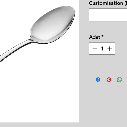
Customisation (i
Adet
*