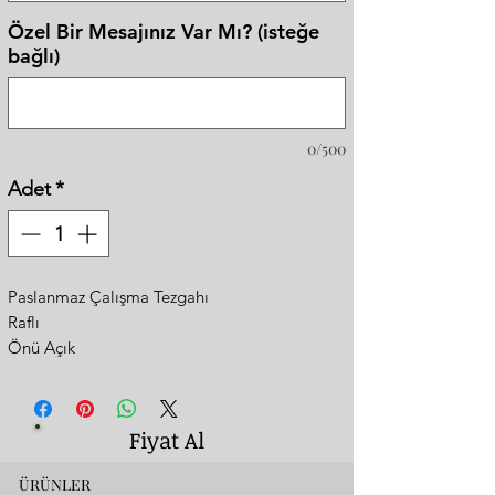
Özel Bir Mesajınız Var Mı? (isteğe
bağlı)
0/500
Adet
*
Paslanmaz Çalışma Tezgahı
Raflı
Önü Açık
İstenilen Model ve Ölçülerde
Yapılabilmektedir
Fiyat Al
ÜRÜNLER