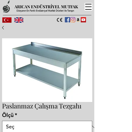
ARICAN ENDÜSTRİYEL MUTFAK
Dünyanın En Farklı Endüstriyel Mutfak Ürünleri ile Tanışın
Paslanmaz Çalışma Tezgahı
Ölçü
*