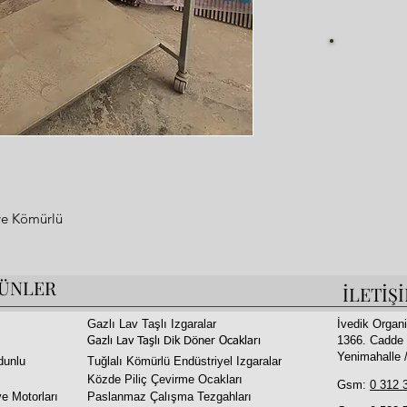
Fi
ve Kömürlü
ÜNLER
İLETİŞ
apasitesi
z Çelik ve Ateş tuğlası ve Taşyünü
Gazlı Lav Taşlı Izgaralar
İvedik Organi
1366. Cadde 
Gazlı Lav Taşlı Dik Döner Ocakları
Yenimahalle
dunlu
Tuğlalı Kömürlü Endüstriyel Izgaralar
rı (ileri geri manuel olarak yapılır çevirme
Közde Piliç Çevirme Ocakları
Gsm:
0 312 
e Motorları
Paslanmaz Çalışma Tezgahları