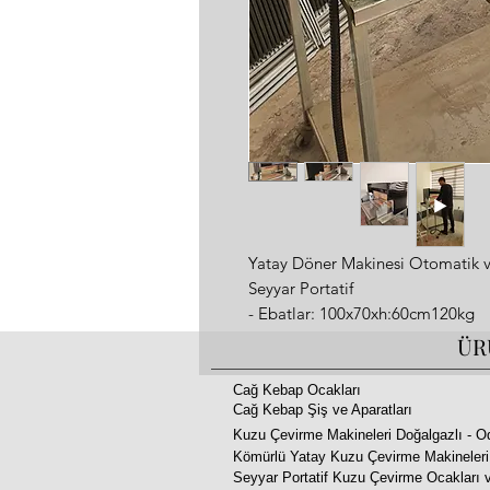
Yatay Döner Makinesi Otomatik 
Seyyar Portatif
- Ebatlar: 100x70xh:60cm120kg
- Ağırlık : 150 kg
ÜR
- Taşınabilir70 kg döner pişirme k
- Malzeme: Siyah Sac ve Paslanma
Cağ Kebap Ocakları
Cağ Kebap Şiş ve Aparatları
- Motor: 220v 60a Monofaze
Kuzu Çevirme Makineleri Doğalgazlı - O
İleri geri aşağı yukarı hareket aya
Kömürlü Yatay Kuzu Çevirme Makineleri
sistemi otomatiktir)
Seyyar Portatif Kuzu Çevirme Ocakları v
- 2 Yıl garanti