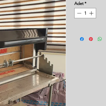
Adet
*