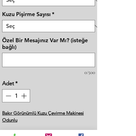
Kuzu Pişirme Sayısı
*
Özel Bir Mesajınız Var Mı? (isteğe
bağlı)
0/500
Adet
*
Bakır Görünümlü Kuzu Çevirme Makinesi
Odunlu
Opsiyonlar