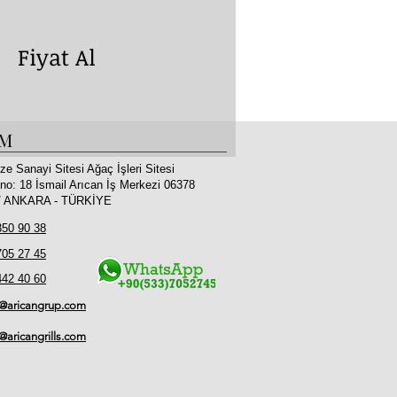
yat Al
İM
ze Sanayi Sitesi Ağaç İşleri Sitesi
no: 18 İsmail Arıcan İş Merkezi 06378
 / ANKARA - TÜRKİYE
350 90 38
705 27 45
442 40 60
o@aricangrup.com
l@aricangrills.com