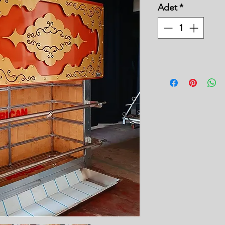
Adet
*