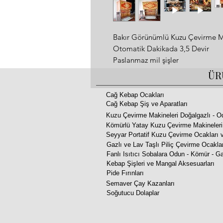
Bakır Görünümlü Kuzu Çevirme M
Otomatik Dakikada 3,5 Devir
Paslanmaz mil şişler
220 V 40W 50Hz 0.35A
ÜR
Kuzu Pişme Süresi 3/3.5 St
Çift Baca Turbo Duman Çekiş Sis
Cağ Kebap Ocakları
Cağ Kebap Şiş ve Aparatları
Ön Panelde Motif veya Özel Logo 
Kuzu Çevirme Makineleri Doğalgazlı - O
Ölçüler : 155x100xh:230 cm
Kömürlü Yatay Kuzu Çevirme Makineleri
Ağırlık: 430 kg
Seyyar Portatif Kuzu Çevirme Ocakları v
Ateş Tuğlalı ve Saclar Arası Def
Gazlı ve Lav Taşlı Piliç Çevirme Ocakla
Dayanıklı Taş Yünleri Kullanılmıştı
Fanlı Isıtıcı Sobalara Odun - Kömür - Ga
2 Yıl Garantili
Kebap Şişleri ve Mangal Aksesuarları
Pide Fırınları
20 Yıla Kadar Dayanıklılığını Ko
Semaver Çay Kazanları
Motor Sıcaklığa ve 7/24 Çalışmay
Soğutucu Dolaplar
Opsiyonlar
Yakıt : Odun - Kömür - Doğalgazlı
Metaryal : Bakır Görünümlü Üstü Al