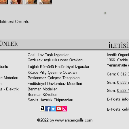
Fi
akinesi Odunlu
ÜNLER
İLETİŞ
temi
Gazlı Lav Taşlı Izgaralar
İvedik Organi
1366. Cadde 
ve İsim Yazılabilir
Gazlı Lav Taşlı Dik Döner Ocakları
Yenimahalle
dunlu
Tuğlalı Kömürlü Endüstriyel Izgaralar
Közde Piliç Çevirme Ocakları
Gsm:
0 312 
e Motorları
Paslanmaz Çalışma Tezgahları
orme Önlemek için 900 Derece Sıcaklığa
Gsm:
0 533 
rı
Endüstriyel Davlumbaz Modelleri
r
z - Elektrik
Benmari Modelleri
Gsm:
0 532 
Benmari Küvetleri
E- Posta:
inf
Servis Hazırlık Ekipmanları
ruyacak Ömürlük Bir Makinedir
a Dayanıklı Özel Sarım Üretimdir
E- Posta:
celi
©2022 by
www.aricangrills.com
 Lav Taşlı
tın Srısı Motif - Siyah Metal Üstü Motif -