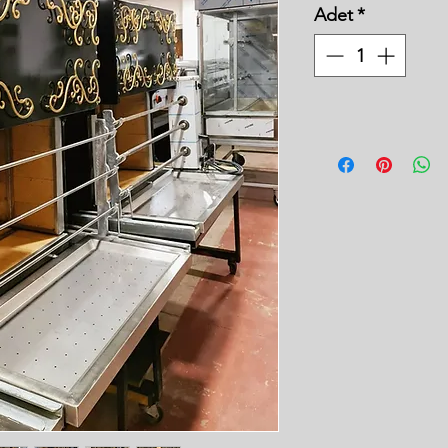
Adet
*