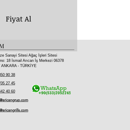
yat Al
İM
ze Sanayi Sitesi Ağaç İşleri Sitesi
no: 18 İsmail Arıcan İş Merkezi 06378
 / ANKARA - TÜRKİYE
350 90 38
705 27 45
442 40 60
o@aricangrup.com
l@aricangrills.com