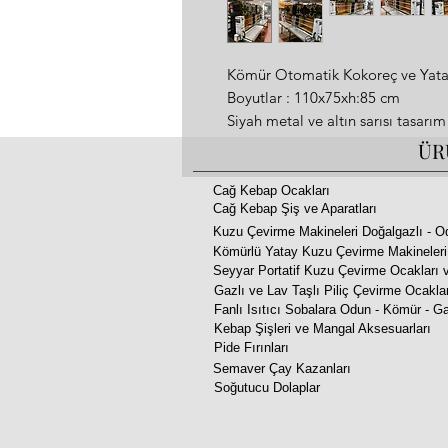
Kömür Otomatik Kokoreç ve Yat
Boyutlar : 110x75xh:85 cm
Siyah metal ve altın sarısı tasarım
Motor : 220-230v 26W 50hz 37/2
ÜR
dakikada 2 tur
Cağ Kebap Ocakları
Cağ Kebap Şiş ve Aparatları
Kuzu Çevirme Makineleri Doğalgazlı - O
Kömürlü Yatay Kuzu Çevirme Makineleri
Seyyar Portatif Kuzu Çevirme Ocakları v
Gazlı ve Lav Taşlı Piliç Çevirme Ocakla
Fanlı Isıtıcı Sobalara Odun - Kömür - Ga
Kebap Şişleri ve Mangal Aksesuarları
Pide Fırınları
Semaver Çay Kazanları
Soğutucu Dolaplar