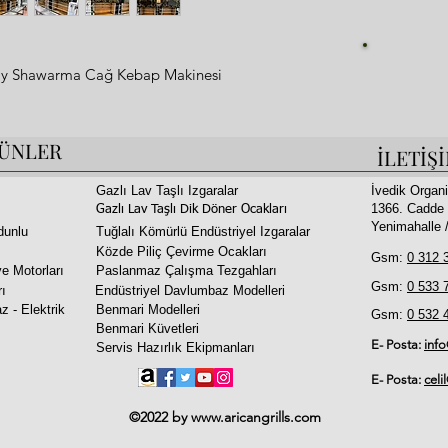
Fi
ay Shawarma Cağ Kebap Makinesi
0
ÜNLER
İLETİŞ
Gazlı Lav Taşlı Izgaralar
İvedik Organi
1366. Cadde 
Gazlı Lav Taşlı Dik Döner Ocakları
Yenimahalle
dunlu
Tuğlalı Kömürlü Endüstriyel Izgaralar
Közde Piliç Çevirme Ocakları
Gsm:
0 312 
e Motorları
Paslanmaz Çalışma Tezgahları
Gsm:
0 533 
rı
Endüstriyel Davlumbaz Modelleri
z - Elektrik
Benmari Modelleri
Gsm:
0 532 
Benmari Küvetleri
E- Posta:
inf
Servis Hazırlık Ekipmanları
E- Posta:
celi
©2022 by
www.aricangrills.com