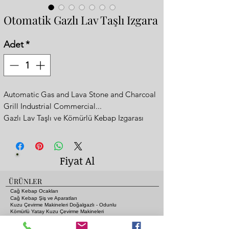
Otomatik Gazlı Lav Taşlı Izgara
Adet
*
Automatic Gas and Lava Stone and Charcoal
Grill Industrial Commercial...
Gazlı Lav Taşlı ve Kömürlü Kebap Izgarası
- In Coal Fire Flavor
- 150x65xh:35cm
- Special Grill Design (kebab don't catch fire)
Fiyat Al
- You Can Cook All Kebabs, Including Adana
Kebab, Shish Kebabs
ÜRÜNLER
-You can burn it with coal if you want
Cağ Kebap Ocakları
-There is a water tank underneath to put water
Cağ Kebap Şiş ve Aparatları
Kuzu Çevirme Makineleri Doğalgazlı - Odunlu
in.
Kömürlü Yatay Kuzu Çevirme Makineleri
Seyyar Portatif Kuzu Çevirme Ocakları ve Motorları
- Complete Stainless Steel
Gazlı ve Lav Taşlı Piliç Çevirme Ocakları