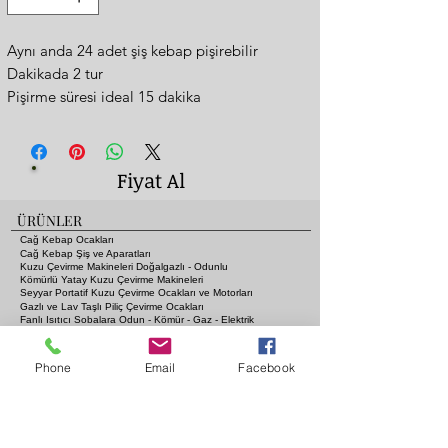
Aynı anda 24 adet şiş kebap pişirebilir
Dakikada 2 tur
Pişirme süresi ideal 15 dakika
Dişli şişli
Paslanmaz çelik gövde ve şişler
Daha fazla bilgi için iletişime geçiniz
Fiyat Al
ÜRÜNLER
Cağ Kebap Ocakları
Cağ Kebap Şiş ve Aparatları
Kuzu Çevirme Makineleri Doğalgazlı - Odunlu
Kömürlü Yatay Kuzu Çevirme Makineleri
Seyyar Portatif Kuzu Çevirme Ocakları ve Motorları
Gazlı ve Lav Taşlı Piliç Çevirme Ocakları
Fanlı Isıtıcı Sobalara Odun - Kömür - Gaz - Elektrik
Kebap Şişleri ve Mangal Aksesuarları
Pide Fırınları
Gazlı Lav Taşlı Izgaralar
Phone
Email
Facebook
Gazlı Lav Taşlı Dik Döner Ocakları
Tuğlalı Kömürlü Endüstriyel Izgaralar
Közde Piliç Çevirme Ocakları
Paslanmaz Çalışma Tezgahları
Endüstriyel Davlumbaz Modelleri
Benmari Modelleri