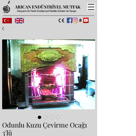
ARICAN ENDÜSTRİYEL MUTFAK
Dünyanın En Farklı Endüstriyel Mutfak Ürünleri ile Tanışın
Odunlu Kuzu Çevirme Ocağı
3'lü