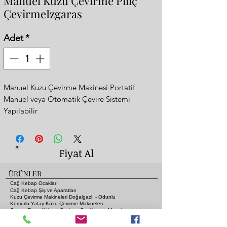
Manuel Kuzu Çevirme Piliç
ÇevirmeIzgaras
Adet
*
Manuel Kuzu Çevirme Makinesi Portatif
Manuel veya Otomatik Çevire Sistemi
Yapılabilir
Üstü Izgara Mangal Olarakta Kullanılabilir
Ölçü: 125x50xh:120 cm
Ağırlık : 180 kg
Fiyat Al
Portatif
Tekerlekli
ÜRÜNLER
Yükseklik ayarı ateşe eti yakınlaştırıp
Cağ Kebap Ocakları
uzaklaştırabilirsiniz
Cağ Kebap Şiş ve Aparatları
Kuzu Çevirme Makineleri Doğalgazlı - Odunlu
Damlayan yağlardan alev almaması için
Kömürlü Yatay Kuzu Çevirme Makineleri
Seyyar Portatif Kuzu Çevirme Ocakları ve Motorları
mangal içinde özel tasarım
Gazlı ve Lav Taşlı Piliç Çevirme Ocakları
Fanlı Isıtıcı Sobalara Odun - Kömür - Gaz - Elektrik