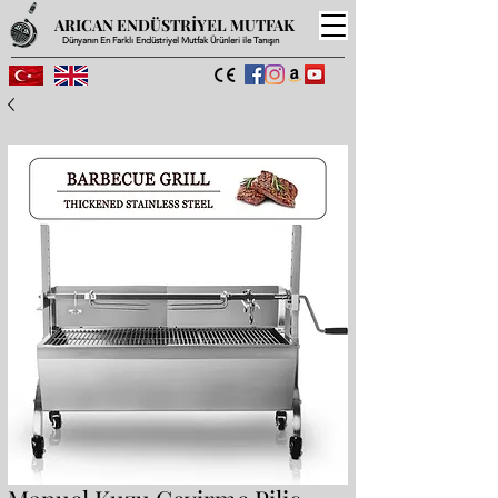
ARICAN ENDÜSTRİYEL MUTFAK
Dünyanın En Farklı Endüstriyel Mutfak Ürünleri ile Tanışın