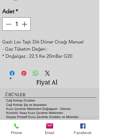
Adet
*
Gazlı Lav Taşlı Dik Döner Ocağı Manuel
- Gaz Tüketim Değeri :
* Doğalgaz : 22.5 Kw 20mBar G20
* 3 Brülörlü
* Radyanlı Döner Ocaklarında 5 Gözlüye Eş
Değer
Fiyat Al
* LPG: 1.77KG/h Dedantör (0-8kg/h) 30 mBar
G30/31
ÜRÜNLER
Elektrik: 26w 220v 50 Hz 2 Rpm (110 volt ile
Cağ Kebap Ocakları
çalışan ülkeler için motor seçeneğimiz
Cağ Kebap Şiş ve Aparatları
Kuzu Çevirme Makineleri Doğalgazlı - Odunlu
mevcuttur)
Kömürlü Yatay Kuzu Çevirme Makineleri
Seyyar Portatif Kuzu Çevirme Ocakları ve Motorları
- Ölçüler:
Gazlı ve Lav Taşlı Piliç Çevirme Ocakları
Fanlı Isıtıcı Sobalara Odun - Kömür - Gaz - Elektrik
* Ocak Ölçüsü : 35x45xh:100 cm
Kebap Şişleri ve Mangal Aksesuarları
Phone
Email
Facebook
* Tepsi Ölçüsü : 85x65xh: 20 cm
Pide Fırınları
Gazlı Lav Taşlı Izgaralar