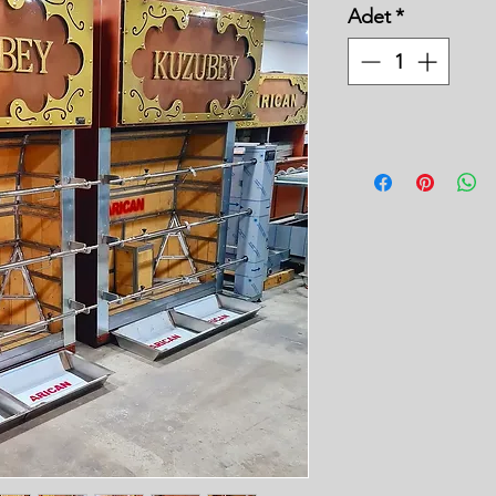
Adet
*