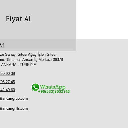
yat Al
İM
ze Sanayi Sitesi Ağaç İşleri Sitesi
no: 18 İsmail Arıcan İş Merkezi 06378
 / ANKARA - TÜRKİYE
350 90 38
705 27 45
442 40 60
o@aricangrup.com
l@aricangrills.com