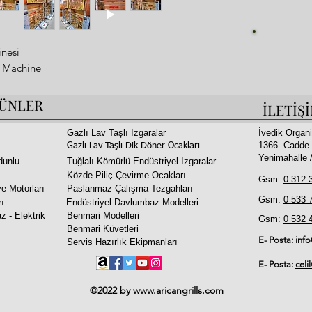
Fi
nesi
b Machine
ÜNLER
İLETİŞ
sign
Gazlı Lav Taşlı Izgaralar
İvedik Organi
1366. Cadde 
Gazlı Lav Taşlı Dik Döner Ocakları
Special logo or restaurant name on the front panelآلة تحميص الضأن
Yenimahalle
dunlu
Tuğlalı Kömürlü Endüstriyel Izgaralar
Közde Piliç Çevirme Ocakları
الموتور: 3 لفة في الدقيقة 40 وات 220 فولت
Gsm:
0 312 
e Motorları
Paslanmaz Çalışma Tezgahları
225 سم 450 كجم
Gsm:
0 533 
rı
Endüstriyel Davlumbaz Modelleri
z - Elektrik
Benmari Modelleri
Gsm:
0 532 
Benmari Küvetleri
E- Posta:
inf
Servis Hazırlık Ekipmanları
E- Posta:
celi
©2022 by
www.aricangrills.com
nesi
b Machine