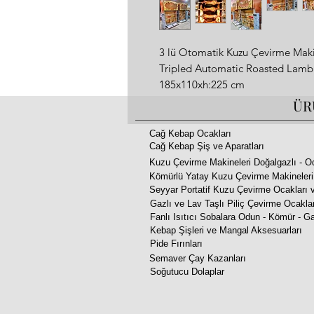
3 lü Otomatik Kuzu Çevirme Maki
Tripled Automatic Roasted Lam
185x110xh:225 cm
Automatic
ÜR
Wood fire
Copper paint and gold yellow de
Cağ Kebap Ocakları
Cağ Kebap Şiş ve Aparatları
Kuzu Çevirme Makineleri Doğalgazlı - O
3 آلة تحميص الخروف الأوتوماتيكية
Kömürlü Yatay Kuzu Çevirme Makineleri
Seyyar Portatif Kuzu Çevirme Ocakları v
الأبعاد: 185x110xh: 
Gazlı ve Lav Taşlı Piliç Çevirme Ocakla
يمكن استخدام الخشب أو الفحم
Fanlı Isıtıcı Sobalara Odun - Kömür - Ga
المظهر الجمالي بمظهر نحاسي
Kebap Şişleri ve Mangal Aksesuarları
Pide Fırınları
مدخنة مزدوجة
Semaver Çay Kazanları
2 سنة الضمان
Soğutucu Dolaplar
وقت الطلب: 20 يوما
4 lü Otomatik Kuzu Çevirme Maki
Quartet Automatic Roasted Lam