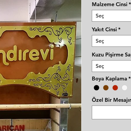
Malzeme Cinsi
*
Seç
Yakıt Cinsi
*
Seç
Kuzu Pişirme Sa
Seç
Boya Kaplama
*
Özel Bir Mesajın