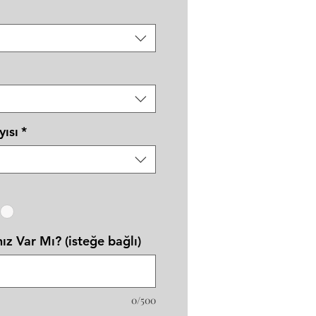
yısı
*
ız Var Mı? (isteğe bağlı)
0/500