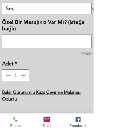
Özel Bir Mesajınız Var Mı? (isteğe
bağlı)
0/500
Adet
*
Bakır Görünümlü Kuzu Çevirme Makinesi
Odunlu
Opsiyonlar
Yakıt
: Odun - Kömür - Doğalgazlı Lav Taşlı
Metaryal
: Bakır Görünümlü Üstü Altın Srısı
Phone
Email
Facebook
Fiyat Al