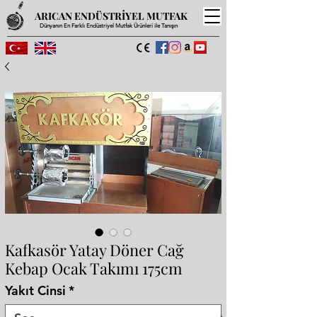
ARICAN ENDÜSTRİYEL MUTFAK
Dünyanın En Farklı Endüstriyel Mutfak Ürünleri ile Tanışın
Kafkasör Yatay Döner Cağ
Kebap Ocak Takımı 175cm
Yakıt Cinsi
*