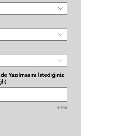
de Yazılmasını İstediğiniz
lı)
0/500