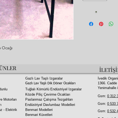
Fi
p Ocağı
urantlar İçin
ÜNLER
İLETİŞ
Gazlı Lav Taşlı Izgaralar
İvedik Organi
1366. Cadde 
korlu Üst Davlumbaz Veya Bakır Görünümlü
Gazlı Lav Taşlı Dik Döner Ocakları
Yenimahalle
dunlu
Tuğlalı Kömürlü Endüstriyel Izgaralar
Közde Piliç Çevirme Ocakları
şleme
Gsm:
0 312 
e Motorları
Paslanmaz Çalışma Tezgahları
Gsm:
0 533 
rı
Endüstriyel Davlumbaz Modelleri
uyacak Şekilde Üretilmiştir
z - Elektrik
Benmari Modelleri
Gsm:
0 532 
ğer Şiş İçin Özel Derinlik Ve Genişlik Ayarı
Benmari Küvetleri