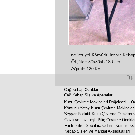
Endüstriyel Kömürlü Izgara Keba
- Ölçüler:
80x80xh:180 cm
- Ağırlık:
120 Kg
- Endüstriyel Kebap Izgarası Resta
ÜR
- Kömürlü Tuğlalı
- Özel Dizayn Boya Kaplama
Cağ Kebap Ocakları
Cağ Kebap Şiş ve Aparatları
- Siyah Metal Ve Altın Sarısı De
Kuzu Çevirme Makineleri Doğalgazlı - O
- Turbo Duman Çekiş Sistemi
Kömürlü Yatay Kuzu Çevirme Makineleri
- Özel Logo Veya Restoran İsim İ
Seyyar Portatif Kuzu Çevirme Ocakları v
- 2 Yıl Garanti
Gazlı ve Lav Taşlı Piliç Çevirme Ocakla
- En Az 20 Yıl Dayanıklılığını Kor
Fanlı Isıtıcı Sobalara Odun - Kömür - Ga
- Tüm Kebapları Pişirebilirsiniz Ci
Kebap Şişleri ve Mangal Aksesuarları