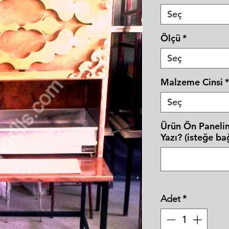
Seç
Ölçü
*
Seç
Malzeme Cinsi
*
Seç
Ürün Ön Panelin
Yazı? (isteğe bağ
Adet
*