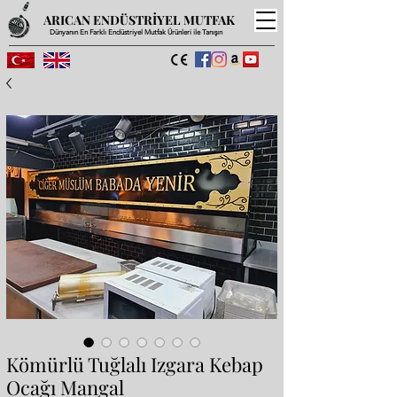
ARICAN ENDÜSTRİYEL MUTFAK
Dünyanın En Farklı Endüstriyel Mutfak Ürünleri ile Tanışın
Kömürlü Tuğlalı Izgara Kebap
Ocağı Mangal