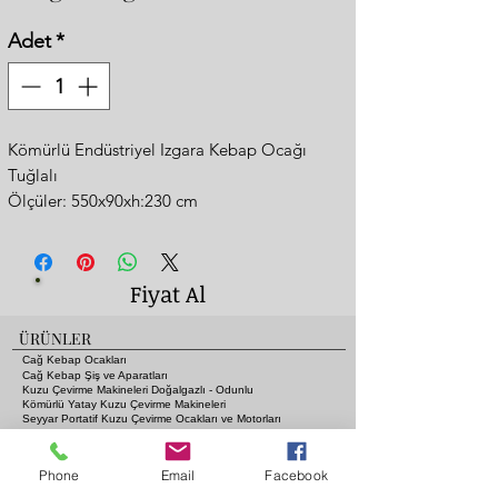
Adet
*
Kömürlü Endüstriyel Izgara Kebap Ocağı
Tuğlalı
Ölçüler: 550x90xh:230 cm
4 Bacalı
Tezgah üstü Logolu Davlumbaz
Özel Ölçü İmalat
Fiyat Al
250 cm Ciğer şiş mangalı
300 cm Kebap mangalı
ÜRÜNLER
Cağ Kebap Ocakları
Cağ Kebap Şiş ve Aparatları
Kuzu Çevirme Makineleri Doğalgazlı - Odunlu
Kömürlü Yatay Kuzu Çevirme Makineleri
Seyyar Portatif Kuzu Çevirme Ocakları ve Motorları
Gazlı ve Lav Taşlı Piliç Çevirme Ocakları
Fanlı Isıtıcı Sobalara Odun - Kömür - Gaz - Elektrik
Kebap Şişleri ve Mangal Aksesuarları
Phone
Email
Facebook
Pide Fırınları
Gazlı Lav Taşlı Izgaralar