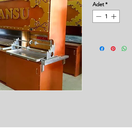
Adet
*