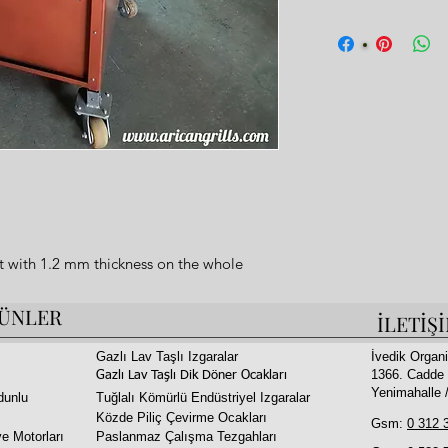
Fi
t with 1.2 mm thickness on the whole 
ockwool between all layers.

ÜNLER
İLETİŞ
l copper paint  coating on whole surface.

ks in grill and shawarma section.

Gazlı Lav Taşlı Izgaralar
İvedik Organi
1366. Cadde 
and doner skewers made of stainless 
Gazlı Lav Taşlı Dik Döner Ocakları
Yenimahalle
dunlu
Tuğlalı Kömürlü Endüstriyel Izgaralar
Közde Piliç Çevirme Ocakları
Gsm:
0 312 
e Motorları
Paslanmaz Çalışma Tezgahları