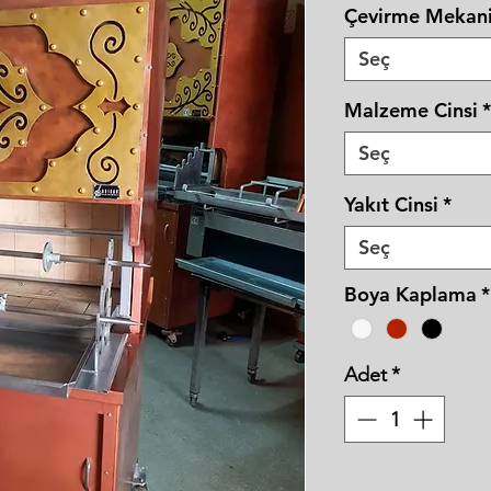
Çevirme Mekan
Seç
Malzeme Cinsi
*
Seç
Yakıt Cinsi
*
Seç
Boya Kaplama
*
Adet
*