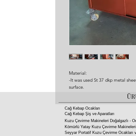
Material:

-It was used St 37 dkp metal shee
surface.

-It was used  high fire resistant r
ÜR
-It was made fire resistant specia
-It was used 30 mm thick fire bric
Cağ Kebap Ocakları
Cağ Kebap Şiş ve Aparatları
-Shawarma mechanism, meat tray 
Kuzu Çevirme Makineleri Doğalgazlı - O
steel

Kömürlü Yatay Kuzu Çevirme Makineleri
Seyyar Portatif Kuzu Çevirme Ocakları v
Properties:
