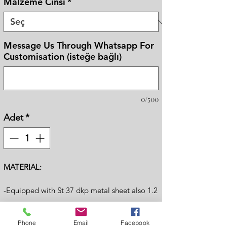
Malzeme Cinsi
*
Message Us Through Whatsapp For
Customisation (isteğe bağlı)
0/500
Adet
*
MATERIAL:
-Equipped with St 37 dkp metal sheet also 1.2
mm thickness on the whole surface.
-High fire resistant rockwool between all
Phone
Email
Facebook
layers.