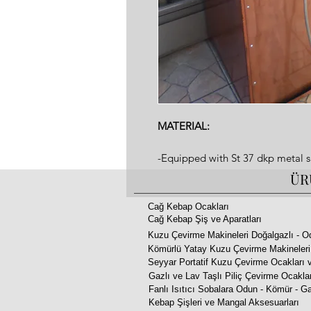
MATERIAL:
-Equipped with St 37 dkp metal s
surface.
ÜR
-High fire resistant rockwool betw
-Fire resistant special copper pai
Cağ Kebap Ocakları
Cağ Kebap Şiş ve Aparatları
-Message Us for doner kebab coo
Kuzu Çevirme Makineleri Doğalgazlı - O
-Equipped 3 mm thick fire bricks 
Kömürlü Yatay Kuzu Çevirme Makineleri
-Doner Kebab Mechanism, Meat tr
Seyyar Portatif Kuzu Çevirme Ocakları v
steel!
Gazlı ve Lav Taşlı Piliç Çevirme Ocakla
Fanlı Isıtıcı Sobalara Odun - Kömür - Ga
PROPERTIES:
Kebap Şişleri ve Mangal Aksesuarları