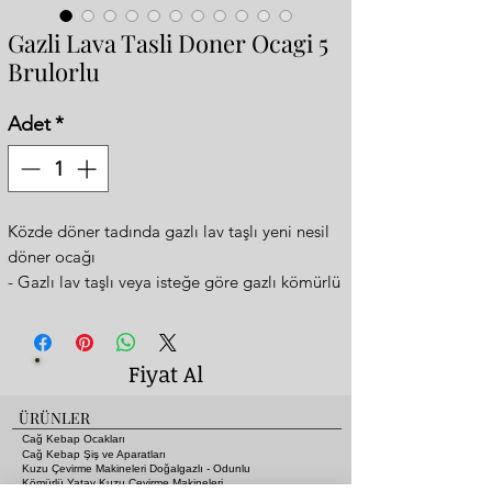
Gazli Lava Tasli Doner Ocagi 5
Brulorlu
Adet
*
Közde döner tadında gazlı lav taşlı yeni nesil
döner ocağı
- Gazlı lav taşlı veya isteğe göre gazlı kömürlü
şekilde de kullanılabilmektedir.
- Daha yumuşak sulu közde döner tadında
- Otomatik dönüş sistemi
Fiyat Al
- 5 Gözlü (radyanlı ocaklarda 7 gözlüye eş
değerdir)
ÜRÜNLER
- Pişirme Kapasitesi: max. 150 kg
Cağ Kebap Ocakları
- Paslanmaz
Cağ Kebap Şiş ve Aparatları
Kuzu Çevirme Makineleri Doğalgazlı - Odunlu
- 2 Yıl Garanti
Kömürlü Yatay Kuzu Çevirme Makineleri