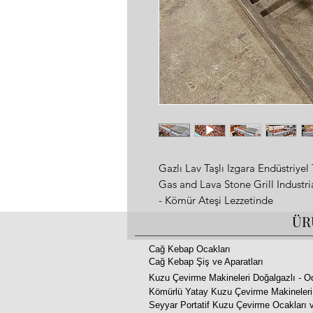
Gazlı Lav Taşlı Izgara Endüstriyel 
Gas and Lava Stone Grill Industr
- Kömür Ateşi Lezzetinde
- 175x65xh:40 cm
ÜR
- Alevlenme Yapmaz Özel Tasarı
- Adana Kebap Şiş Kebaplar Dahil 
Cağ Kebap Ocakları
Cağ Kebap Şiş ve Aparatları
- Komple Paslanmaz Çelik
Kuzu Çevirme Makineleri Doğalgazlı - O
- 2 Yıl Garanti
Kömürlü Yatay Kuzu Çevirme Makineleri
- Tüm Avrupaya 10 Gün İçinde K
Seyyar Portatif Kuzu Çevirme Ocakları v
- Lpg, Propan veya Doğalgaz