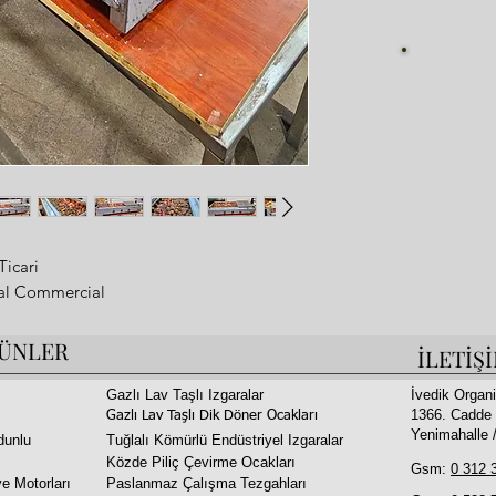
Fi
Ticari
ial Commercial
ÜNLER
İLETİŞ
m
Tüm Kebapları Pişirebilirsiniz
Gazlı Lav Taşlı Izgaralar
İvedik Organi
1366. Cadde 
Gazlı Lav Taşlı Dik Döner Ocakları
Yenimahalle
dunlu
Tuğlalı Kömürlü Endüstriyel Izgaralar
Közde Piliç Çevirme Ocakları
argo
Gsm:
0 312 
e Motorları
Paslanmaz Çalışma Tezgahları