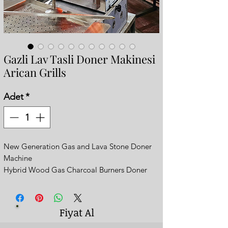
Gazli Lav Tasli Doner Makinesi
Arican Grills
Adet
*
New Generation Gas and Lava Stone Doner
Machine
Hybrid Wood Gas Charcoal Burners Doner
Machine
Yeni Nesil Gazlı Lav Taşlı Döner Ocağı
- Gazlı lav taşlı veya isteğe göre gazlı kömürlü
Fiyat Al
şekilde de kullanılabilmektedir.