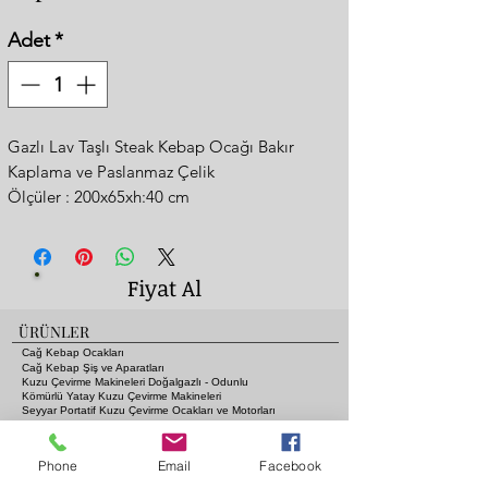
Adet
*
Gazlı Lav Taşlı Steak Kebap Ocağı Bakır
Kaplama ve Paslanmaz Çelik
Ölçüler : 200x65xh:40 cm
-Kömür Ateşi Lezzetinde
-Alevlenme Yapmaz Özel Tasarım Izgaralar
-Adana Kebap ve Şiş Kebaplar
Dahil Tüm
Fiyat Al
Kebapları Pişirebilirsiniz
-Komple Paslanmaz Çelik
ÜRÜNLER
-2 Yıl Garanti
Cağ Kebap Ocakları
-Tüm Avrupaya 10 Gün İçinde
Cağ Kebap Şiş ve Aparatları
Kargo
Kuzu Çevirme Makineleri Doğalgazlı - Odunlu
-Lpg, Propan veya Doğalgaz
Kömürlü Yatay Kuzu Çevirme Makineleri
Seyyar Portatif Kuzu Çevirme Ocakları ve Motorları
-Ce Belgeli
Gazlı ve Lav Taşlı Piliç Çevirme Ocakları
Fanlı Isıtıcı Sobalara Odun - Kömür - Gaz - Elektrik
-Tüm Yüzeyde Eşit Sıcaklık
Kebap Şişleri ve Mangal Aksesuarları
Phone
Email
Facebook
-Şiş Kebapların Pişme Süresi Ortalama 12
Pide Fırınları
Gazlı Lav Taşlı Izgaralar