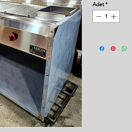
Adet
*