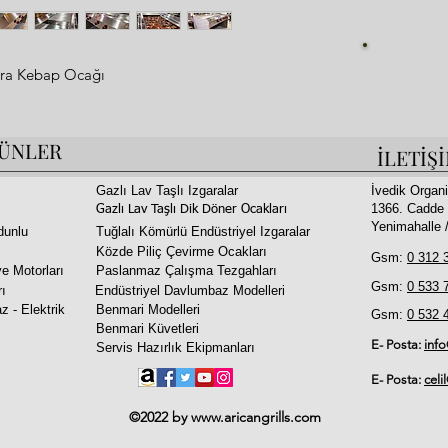
Fi
gara Kebap Ocağı
ÜNLER
İLETİŞ
m
 Tüm Kebapları Pişirebilirsiniz
Gazlı Lav Taşlı Izgaralar
İvedik Organi
1366. Cadde 
irsiniz
Gazlı Lav Taşlı Dik Döner Ocakları
Yenimahalle
dunlu
Tuğlalı Kömürlü Endüstriyel Izgaralar
si Mevcuttur
Közde Piliç Çevirme Ocakları
Gsm:
0 312 
e Motorları
Paslanmaz Çalışma Tezgahları
Gsm:
0 533 
rı
Endüstriyel Davlumbaz Modelleri
argo
z - Elektrik
Benmari Modelleri
Gsm:
0 532 
Benmari Küvetleri
E- Posta:
inf
Servis Hazırlık Ekipmanları
E- Posta:
celi
©2022 by
www.aricangrills.com