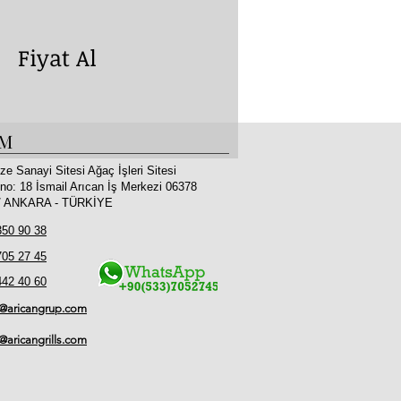
yat Al
İM
ze Sanayi Sitesi Ağaç İşleri Sitesi
no: 18 İsmail Arıcan İş Merkezi 06378
 / ANKARA - TÜRKİYE
350 90 38
705 27 45
442 40 60
o@aricangrup.com
l@aricangrills.com