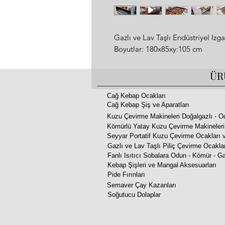
Gazlı ve Lav Taşlı Endüstriyel Iz
Boyutlar: 180x85xy:105 cm
- Kömür Ateşi Lezzetinde
ÜR
- Alevlenme Yapmaz Özel Tasarı
- Adana Kebap, Şiş Kebaplar Dahil
Cağ Kebap Ocakları
Cağ Kebap Şiş ve Aparatları
-Içinde İsterseniz Kömürde Yakabil
Kuzu Çevirme Makineleri Doğalgazlı - O
-Altında Su Koymak İçin Su Hazne
Kömürlü Yatay Kuzu Çevirme Makineleri
- Paslanmaz Çelik
Seyyar Portatif Kuzu Çevirme Ocakları v
- 2 Yıl Garanti
Gazlı ve Lav Taşlı Piliç Çevirme Ocakla
- Tüm Avrupaya 10 Gün İçinde K
Fanlı Isıtıcı Sobalara Odun - Kömür - Ga
- Lpg, Propan veya Doğalgaz
Kebap Şişleri ve Mangal Aksesuarları
Pide Fırınları
- Tüm Yüzeyde Eşit Sıcaklık
Semaver Çay Kazanları
Soğutucu Dolaplar