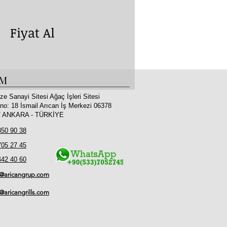
yat Al
İM
ze Sanayi Sitesi Ağaç İşleri Sitesi
no: 18 İsmail Arıcan İş Merkezi 06378
 / ANKARA - TÜRKİYE
350 90 38
705 27 45
442 40 60
o@aricangrup.com
l@aricangrills.com