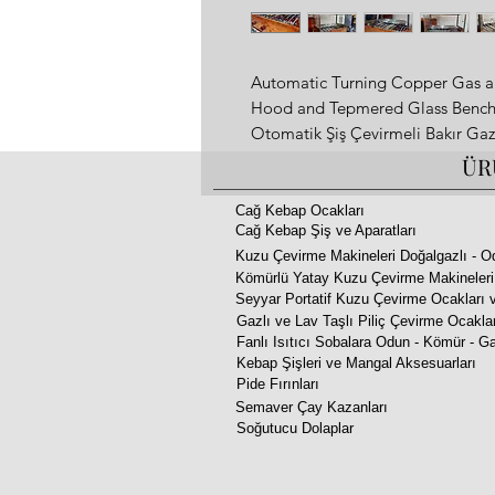
Automatic Turning Copper Gas an
Hood and Tepmered Glass Benc
Otomatik Şiş Çevirmeli Bakır Gaz
Ocağı Davlumbaz ve Camlı Tezgah 
ÜR
www.aricangrills.com
WhatsApp: +90 533 705 27 45
Cağ Kebap Ocakları
Cağ Kebap Şiş ve Aparatları
Made in TURKIYE
Kuzu Çevirme Makineleri Doğalgazlı - O
- In Coal Fire Flavor
Kömürlü Yatay Kuzu Çevirme Makineleri
- Motorized Rotisserie Mechanis
Seyyar Portatif Kuzu Çevirme Ocakları v
- Motor : 220V 2Rpm 16W 50Hz
Gazlı ve Lav Taşlı Piliç Çevirme Ocakla
- 150x90xh:210cm 30 kw
Fanlı Isıtıcı Sobalara Odun - Kömür - Ga
- Special Grill Design (kebab don't
Kebap Şişleri ve Mangal Aksesuarları
Pide Fırınları
- You Can Cook All Kebabs, Incl
Semaver Çay Kazanları
-You can burn it with coal if you 
Soğutucu Dolaplar
-There is a water tank underneath
- Complete Stainless Steel
- 2 Years Warranty