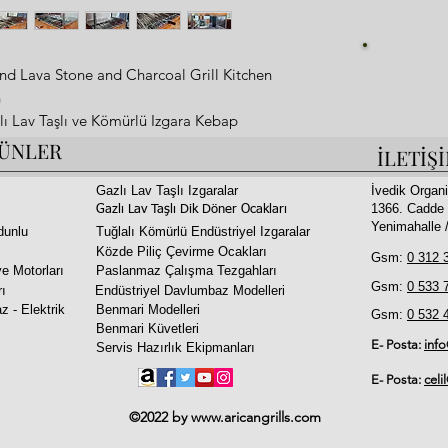
Fi
d Lava Stone and Charcoal Grill Kitchen
h
lı Lav Taşlı ve Kömürlü Izgara Kebap
ile Birlikte
ÜNLER
İLETİŞ
Gazlı Lav Taşlı Izgaralar
İvedik Organi
1366. Cadde 
Gazlı Lav Taşlı Dik Döner Ocakları
Yenimahalle
dunlu
Tuğlalı Kömürlü Endüstriyel Izgaralar
Közde Piliç Çevirme Ocakları
m
Gsm:
0 312 
e Motorları
Paslanmaz Çalışma Tezgahları
Gsm:
0 533 
rı
Endüstriyel Davlumbaz Modelleri
z - Elektrik
Benmari Modelleri
Gsm:
0 532 
 catch fire)
Benmari Küvetleri
E- Posta:
inf
Servis Hazırlık Ekipmanları
uding Adana Kebab, Shish Kebabs
want
E- Posta:
celi
 to put water in.
©2022 by
www.aricangrills.com