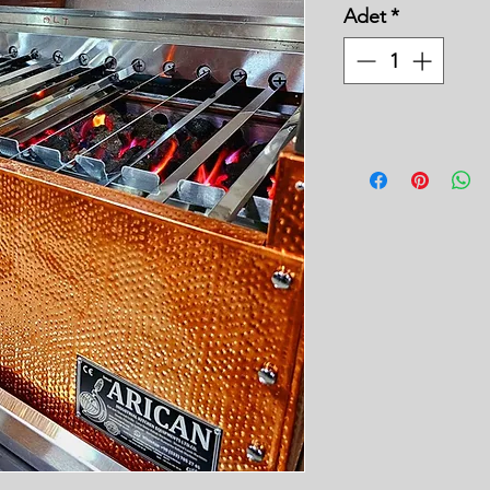
Adet
*