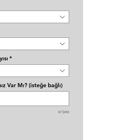
yısı
*
ız Var Mı? (isteğe bağlı)
0/500