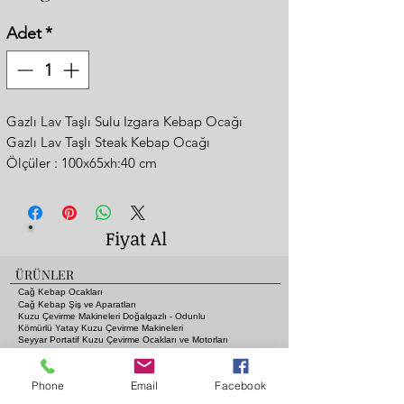
Adet
*
Gazlı Lav Taşlı Sulu Izgara Kebap Ocağı
Gazlı Lav Taşlı Steak Kebap Ocağı
Ölçüler : 100x65xh:40 cm
-Kömür Ateşi Lezzetinde
-Alevlenme Yapmaz Özel Tasarım Izgaralar
-Adana Kebap ve Şiş Kebaplar Dahil Tüm
Fiyat Al
Kebapları Pişirebilirsiniz
-Komple Paslanmaz Çelik
ÜRÜNLER
-2 Yıl Garanti
Cağ Kebap Ocakları
-Tüm Avrupaya 10 Gün İçinde Kargo
Cağ Kebap Şiş ve Aparatları
Kuzu Çevirme Makineleri Doğalgazlı - Odunlu
-Lpg, Propan veya Doğalgaz
Kömürlü Yatay Kuzu Çevirme Makineleri
Seyyar Portatif Kuzu Çevirme Ocakları ve Motorları
-Ce Belgeli
Gazlı ve Lav Taşlı Piliç Çevirme Ocakları
Fanlı Isıtıcı Sobalara Odun - Kömür - Gaz - Elektrik
-Tüm Yüzeyde Eşit Sıcaklık
Kebap Şişleri ve Mangal Aksesuarları
Phone
Email
Facebook
-Şiş Kebapların Pişme Süresi Ortalama 12
Pide Fırınları
Gazlı Lav Taşlı Izgaralar